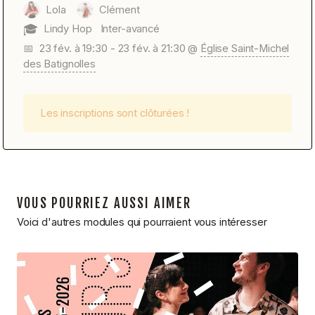
Lola
Clément
🎓
Lindy Hop
Inter-avancé
📅
23 fév. à 19:30
-
23 fév. à 21:30
@
Église Saint-Michel
des Batignolles
Les inscriptions sont clôturées !
VOUS POURRIEZ AUSSI AIMER
Voici d'autres modules qui pourraient vous intéresser